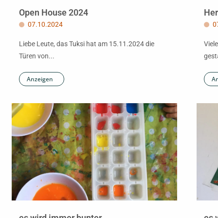
Open House 2024
Her
07.10.2024
0
Liebe Leute, das Tuksi hat am 15.11.2024 die
Viel
Türen von...
gesta
Anzeigen
A
es wird immer bunter
es 