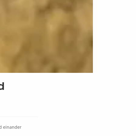
d
nd einander